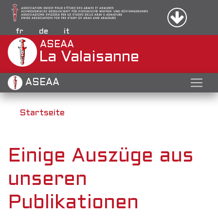
Menu d
Direkt
Anmelde
zum
Inhalt
fr
de
it
ASEAA
La Valaisanne
ASEAA
Startseite
Einige Auszüge aus
unseren
Publikationen